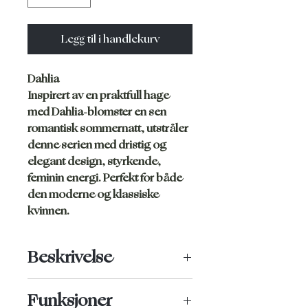
Legg til i handlekurv
Dahlia
Inspirert av en praktfull hage
med Dahlia-blomster en sen
romantisk sommernatt, utstråler
denne serien med dristig og
elegant design, styrkende,
feminin energi. Perfekt for både
den moderne og klassiske
kvinnen.
Beskrivelse
Justerbar bikiniunderdel med bred
Funksjoner
stropp. Rynkede detaljer foran og